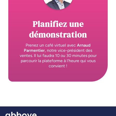
Planifiez une
démonstration
Prenez un café virtuel avec
Arnaud
Parmentier
, notre vice-président des
ventes. Il lui faudra 10 ou 30 minutes pour
parcourir la plateforme à l'heure qui vous
convient !