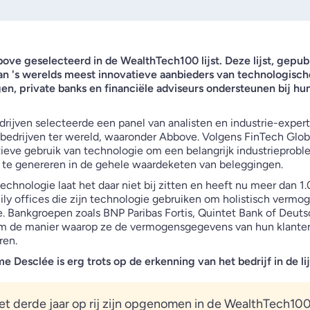
bove geselecteerd in de WealthTech100 lijst. Deze lijst, gepub
 van 's werelds meest innovatieve aanbieders van technologisc
, private banks en financiële adviseurs ondersteunen bij hun 
bedrijven selecteerde een panel van analisten en industrie-expe
bedrijven ter wereld, waaronder Abbove. Volgens FinTech Globa
ieve gebruik van technologie om een belangrijk industrieprobl
n te genereren in de gehele waardeketen van beleggingen.
chnologie laat het daar niet bij zitten en heeft nu meer dan 
ily offices die zijn technologie gebruiken om holistisch vermo
tie. Bankgroepen zoals BNP Paribas Fortis, Quintet Bank of Deut
 de manier waarop ze de vermogensgegevens van hun klante
ren.
 Desclée is erg trots op de erkenning van het bedrijf in de lij
et derde jaar op rij zijn opgenomen in de WealthTech100-