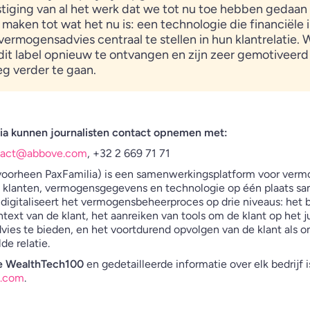
iging van al het werk dat we tot nu toe hebben gedaa
 maken tot wat het nu is: een technologie die financiële 
vermogensadvies centraal te stellen in hun klantrelatie. 
it label opnieuw te ontvangen en zijn zeer gemotiveer
g verder te gaan.
ia kunnen journalisten contact opnemen met:
tact@abbove.com
, +32 2 669 71 71
voorheen PaxFamilia) is een samenwerkingsplatform voor ver
un klanten, vermogensgegevens en technologie op één plaats sa
 digitaliseert het vermogensbeheerproces op drie niveaus: het 
xt van de klant, het aanreiken van tools om de klant op het j
advies te bieden, en het voortdurend opvolgen van de klant als 
de relatie.
 de WealthTech100
en gedetailleerde informatie over elk bedrijf 
.com
.