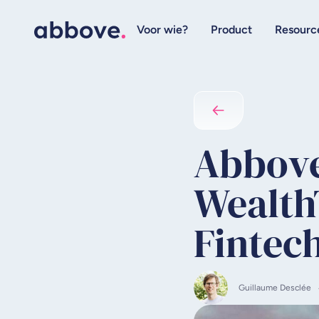
Voor wie?
Product
Resourc
Abbove
Wealth
Fintec
Guillaume Desclée