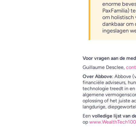
enorme bevest
PaxFamilia) te
om holistisch 
dankbaar om d
ingeslagen we
Voor vragen aan de med
Guillaume Desclee,
con
Over Abbove
: Abbove (
financiële adviseurs, h
technologie treedt in en
algemene vermogensconte
oplossing of het juiste 
langdurige, diepgewortel
Een
volledige lijst van
op
www.WealthTech100