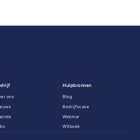
drijf
Hulpbronnen
er ons
Blog
ieuws
Bedrijfscase
genda
Webinar
bs
Witboek