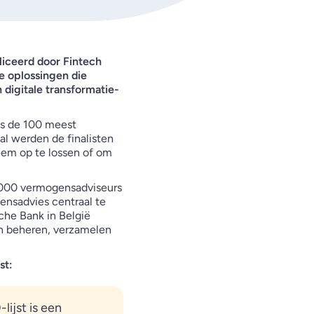
liceerd door Fintech
he oplossingen die
digitale transformatie-
rts de 100 meest
l werden de finalisten
eem op te lossen of om
1.000 vermogensadviseurs
gensadvies centraal te
sche Bank in België
n beheren, verzamelen
st:
lijst is een