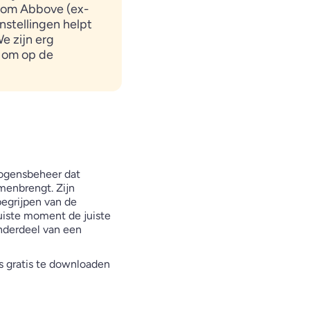
n om Abbove (ex-
instellingen helpt
We zijn erg
d om op de
mogensbeheer dat
menbrengt. Zijn
begrijpen van de
uiste moment de juiste
onderdeel van een
is gratis te downloaden