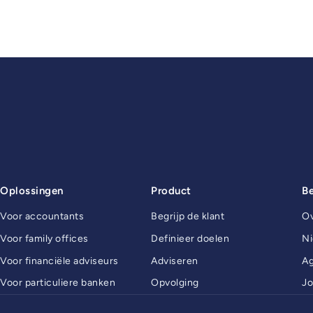
Oplossingen
Product
Be
Voor accountants
Begrijp de klant
Ov
Voor family offices
Definieer doelen
N
Voor financiële adviseurs
Adviseren
A
Voor particuliere banken
Opvolging
Jo