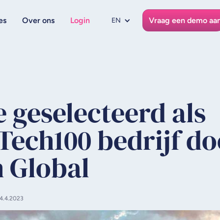
es
Over ons
Login
Vraag een demo aa
EN
 geselecteerd als
Tech100 bedrijf do
h Global
4.4.2023